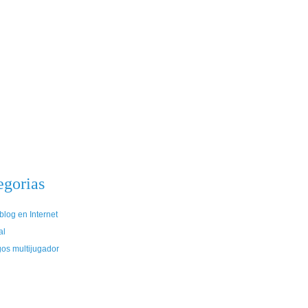
egorias
log en Internet
al
gos multijugador