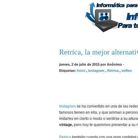
Inicio
Contacto
Retrica, la mejor alternat
jueves, 2 de julio de 2015
por
Anónimo
·
Etiquetas:
fotos
,
Instagram
,
Retrica
,
selfies
Instagram
se ha convertido en una de las redes
famosos tienen en ella, y que animan a person
imitarles en cierto o modo o sentirse a su altu
vintage,
pero hoy te queremos presentar a su m
Retrica
también cuenta con una gran cantidad de